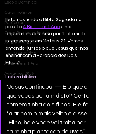
Escola Dominical
Cursinho Enem
Estamos lendo a Bíblia Sagrada no 
Parábolas
projeto 
A Bíblia em 1 Ano
 e nos 
Corações Incendiados
deparamos com uma parábola muito 
interessante em Mateus 21. Vamos 
Saúde Mental
entender juntos o que Jesus quer nos 
CREIO Pela Vida
ensinar com a Parábola dos Dois 
Filhos?
A Bíblia em 1 Ano
Aviva-nos 2025
Leitura bíblica
“Jesus continuou: — E o que é 
que vocês acham disto? Certo 
homem tinha dois filhos. Ele foi 
falar com o mais velho e disse: 
“Filho, hoje você vai trabalhar 
na minha plantação de uvas.” 