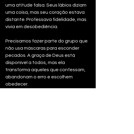
uma atitude falsa. Seus lábios diziam 
uma coisa, mas seu coração estava 
distante. Professava fidelidade, mas 
vivia em desobediência.
Precisamos fazer parte do grupo que 
não usa máscaras para esconder 
pecados. A graça de Deus está 
disponível a todos, mas ela 
transforma aqueles que confessam, 
abandonam o erro e escolhem 
obedecer.
Deus tem planos maravilhosos para a 
sua vida. Para vivê-los, é necessário 
um coração arrependido e obediente 
à Sua Palavra. A Parábola dos Dois 
Filhos (Mateus 21:28-32) ensina que 
a 