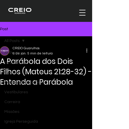
Post
All Posts
CREIO Guarulhos
All Posts
8 de jan.
5 min de leitura
A Parábola dos Dois
Devocionais
Filhos (Mateus 21:28-32) -
Eventos
Entenda a Parábola
Cursos e formações
Vestibulares
Carreira
Missões
Igreja Perseguida