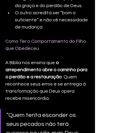
da graça e do perdão de Deus.
O outro acredita ser “bom o 
suficiente” e não vê necessidade 
de mudança.
Como Ter o Comportamento do Filho 
que Obedeceu
A Bíblia nos ensina que 
o 
arrependimento abre o caminho para 
o perdão e a restauração
. Quem 
reconhece seus erros e se entrega à 
transformação que Deus opera 
recebe misericórdia.
“Quem tenta esconder os 
seus pecados não terá 
sucesso na vida, mas Deus 