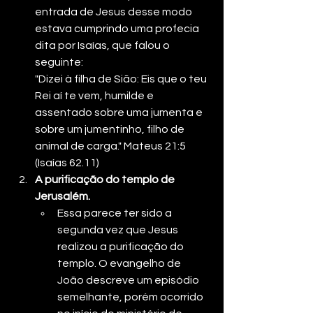
entrada de Jesus desse modo 
estava cumprindo uma profecia 
dita por Isaías, que falou o 
seguinte:
"Dizei à filha de Sião: Eis que o teu 
Rei aí te vem, humilde e 
assentado sobre uma jumenta e 
sobre um jumentinho, filho de 
animal de carga." Mateus 21:5 
(Isaías 62.11)
A purificação do templo de 
Jerusalém.
Essa parece ter sido a 
segunda vez que Jesus 
realizou a purificação do 
templo. O evangelho de 
João descreve um episódio 
semelhante, porém ocorrido 