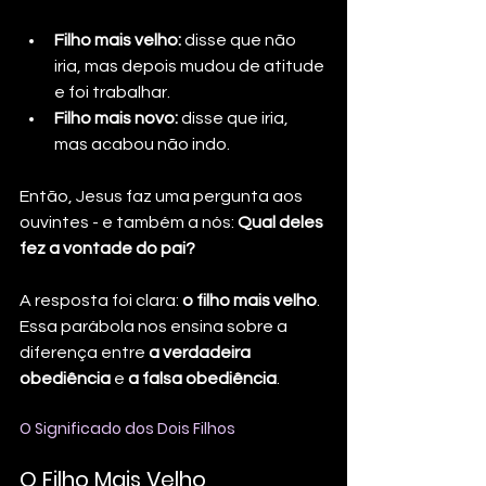
Filho mais velho:
 disse que não 
iria, mas depois mudou de atitude 
e foi trabalhar.
Filho mais novo:
 disse que iria, 
mas acabou não indo.
Então, Jesus faz uma pergunta aos 
ouvintes - e também a nós: 
Qual deles 
fez a vontade do pai?
A resposta foi clara: 
o filho mais velho
. 
Essa parábola nos ensina sobre a 
diferença entre 
a verdadeira 
obediência
 e 
a falsa obediência
.
O Significado dos Dois Filhos
O Filho Mais Velho