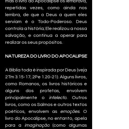
mas o livro do Apocalipse os lembrava, 
repetidas vezes, como ainda nos 
lembra, de que o Deus a quem eles 
serviam é o Todo-Poderoso. Deus 
controla a história; Ele realizou a nossa 
salvação, e continua a operar para 
realizar os seus propósitos.
NATUREZA DO LIVRO DO APOCALIPSE
A Bíblia toda é inspirada por Deus (veja 
2Tm 3.15-17; 2Pe 1.20-21). Alguns livros, 
como Romanos, os livros históricos e 
alguns dos profetas, envolvem 
principalmente o 
intelecto
. Outros 
livros, como os Salmos e outros textos 
poéticos, envolvem as 
emoções
. O 
livro do Apocalipse, no entanto, apela 
para a 
imaginação
 (como algumas 