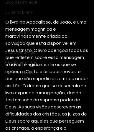
Escola Dominical
Cursinho Enem
O livro do Apocalipse, de João, é uma 
Parábolas
mensagem magnífica e 
Corações Incendiados
maravilhosamente criada da 
Saúde Mental
salvação que está disponível em 
Jesus Cristo. O livro abençoa todos os 
CREIO Pela Vida
que refletem sobre essa mensagem, 
A Bíblia em 1 Ano
e adverte rigidamente os que se 
opõem a Cristo e às boas-novas, e 
Aviva-nos 2025
aos que são superficiais em seu andar 
cristão. O drama que se desenrola no 
livro expande a imaginação, dando 
testemunho do supremo poder de 
Deus. As suas visões descrevem as 
dificuldades dos cristãos, os juízos de 
Deus sobre aqueles que perseguem 
os cristãos, a esperança e a 