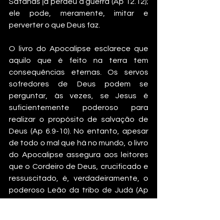
Satanás já perdeu a guerra (Ap 12.12); 
ele pode, meramente, imitar e 
perverter o que Deus faz.
O livro do Apocalipse esclarece que 
aquilo que é feito na terra tem 
consequências eternas. Os servos 
sofredores de Deus podem se 
perguntar, às vezes, se Jesus é 
suficientemente poderoso para 
realizar o propósito de salvação de 
Deus (Ap 6.9-10). No entanto, apesar 
de todo o mal que há no mundo, o livro 
do Apocalipse assegura aos leitores 
que o Cordeiro de Deus, crucificado e 
ressuscitado, é, verdadeiramente, o 
poderoso Leão da tribo de Judá (Ap 
5.5-6). Ele é completamente digno de 
receber o nosso louvor (Ap 5.12), uma 