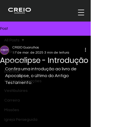
Post
All Posts
CREIO Guarulhos
All Posts
17 de mar. de 2025
3 min de leitura
Apocalipse - Introdução
Devocionais
Confira uma introdução ao livro de 
Eventos
Apocalipse, o último do Antigo 
Cursos e formações
Testamento.
Vestibulares
Carreira
Missões
Igreja Perseguida