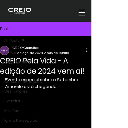
Post
All Posts
CREIO Guarulhos
All Posts
25 de ago. de 2024
2 min de leitura
CREIO Pela Vida - A
Devocionais
edição de 2024 vem aí!
Eventos
Evento especial sobre o Setembro 
Cursos e formações
Amarelo está chegando!
Vestibulares
Carreira
Missões
Igreja Perseguida