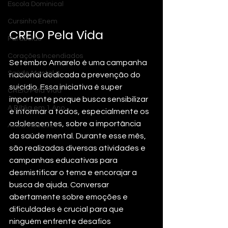
Escola Dominical
Cursinho Enem
CREIO Pela Vida 
Parábolas
Corações Incendiados
Setembro Amarelo é uma campanha 
Saúde Mental
nacional dedicada à prevenção do 
suicídio. Essa iniciativa é super 
CREIO Pela Vida
importante porque busca sensibilizar 
A Bíblia em 1 Ano
e informar a todos, especialmente os 
adolescentes, sobre a importância 
Aviva-nos 2025
da saúde mental. Durante esse mês, 
são realizadas diversas atividades e 
campanhas educativas para 
desmistificar o tema e encorajar a 
busca de ajuda. Conversar 
abertamente sobre emoções e 
dificuldades é crucial para que 
ninguém enfrente desafios 