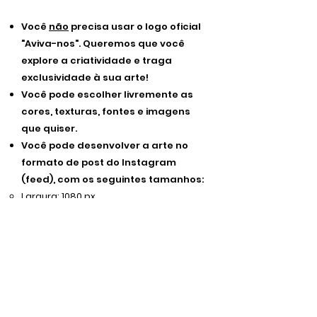
Você
não
precisa usar o logo oficial
"Aviva-nos". Queremos que você
explore a criatividade e traga
exclusividade à sua arte!
Você pode escolher livremente as
cores, texturas, fontes e imagens
que quiser.
Você pode desenvolver a arte no
formato de post do Instagram
(feed), com os seguintes tamanhos:
Largura: 1080 px
Altura: 1350 px
Você fará o envio da arte no
momento da inscrição.
Todas as artes serão expostas no
nosso site, além de uma surpresa
que estamos preparando! Haverá