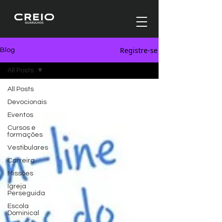
Registre-se
Blog
All Posts
All Posts
Devocionais
Eventos
Cursos e
formações
Vestibulares
Carreira
Missões
Igreja
Perseguida
Escola
Dominical