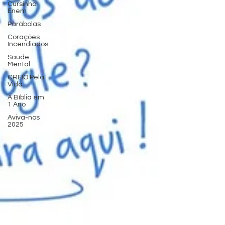
Cursinho
Enem
Parábolas
Corações
Incendiados
Saúde
Mental
CREIO Pela
Vida
A Bíblia em
1 Ano
Aviva-nos
2025