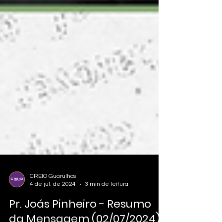
CREIO Guarulhos
4 de jul. de 2024
3 min de leitura
Pr. Joás Pinheiro - Resumo