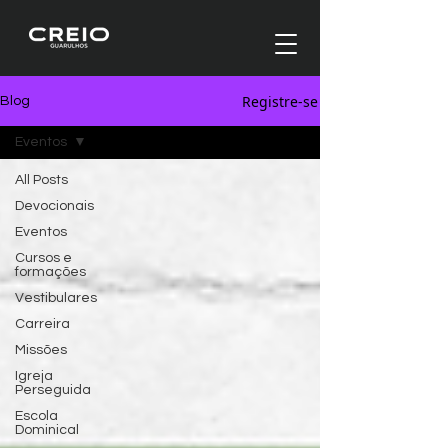
Registre-se
Blog
Eventos
All Posts
Devocionais
Eventos
Cursos e
formações
Vestibulares
Carreira
Missões
Igreja
Perseguida
Escola
Dominical