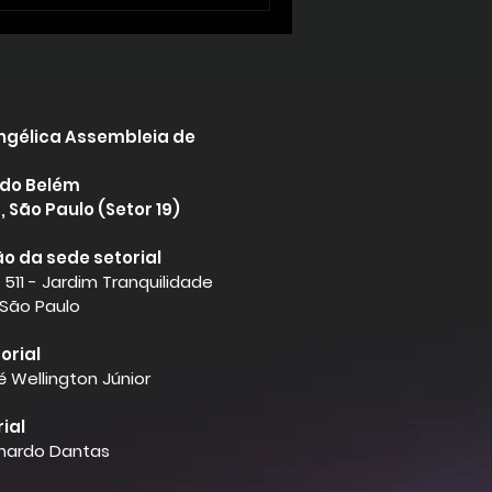
angélica Assembleia de
 do Belém
 São Paulo (Setor 19)
o da sede setorial
 511 - Jardim Tranquilidade
 São Paulo
orial
é Wellington Júnior
rial
onardo Dantas