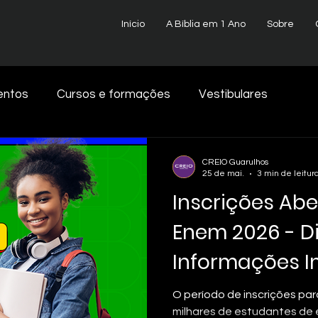
Início
A Bíblia em 1 Ano
Sobre
entos
Cursos e formações
Vestibulares
reja Perseguida
Escola Dominical
Cursinho Enem
CREIO Guarulhos
25 de mai.
3 min de leitur
Inscrições Abe
endiados
Saúde Mental
CREIO Pela Vida
Enem 2026 - D
Informações I
nos 2025
O período de inscrições pa
milhares de estudantes de 