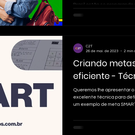
Brasil estão se preparando 
exame. O Enem é a principa
ensino superior no país, s
deseja ingressar em univers
por meio do vestibular Enem
essenciais para quem quer f
C2T
além de dicas para evitar e
26 de mai. de 2023
2 min 
Criando metas
eficiente - Té
Queremos lhe apresentar o 
excelente técnica para defi
um exemplo de meta SMART