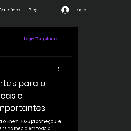
Login
Conteúdos
Blog
Login/Registre-se
a
rtas para o
icas e
mportantes
ra o Enem 2026 já começou, e
ensino médio em todo o