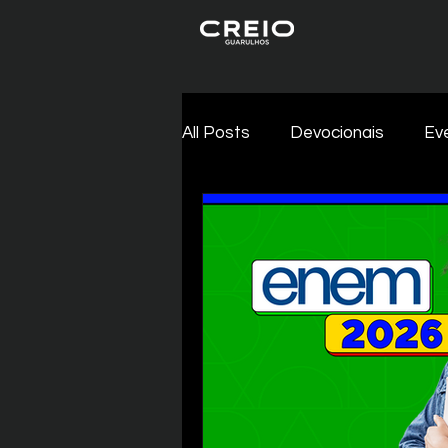
All Posts
Devocionais
Ev
Carreira
Missões
Ig
Parábolas
Corações Inc
A Bíblia em 1 Ano
Aviva-