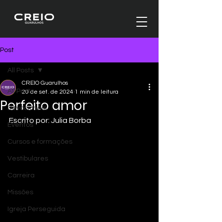
Post
All Posts
CREIO Guarulhos
All Posts
20 de set. de 2024
1 min de leitura
Perfeito amor
Devocionais
Escrito por: Julia Borba
Eventos
Cursos e formações
Vestibulares
Carreira
Missões
Igreja Perseguida