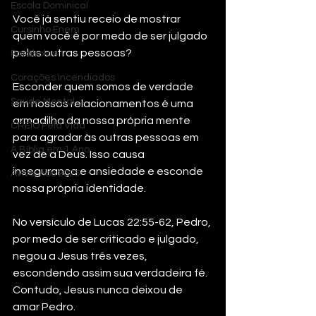
Escola Dominical
Você já sentiu receio de mostrar 
Cursinho Enem
quem você é por medo de ser julgado 
pelas outras pessoas?
Parábolas
Corações Incendiados
Esconder quem somos de verdade 
Saúde Mental
em nossos relacionamentos é uma 
armadilha da nossa própria mente 
CREIO Pela Vida
para agradar às outras pessoas em 
A Bíblia em 1 Ano
vez de a Deus. Isso causa 
insegurança e ansiedade e esconde 
Aviva-nos 2025
nossa própria identidade.
No versículo de Lucas 22:55-62, Pedro, 
por medo de ser criticado e julgado, 
negou a Jesus três vezes, 
escondendo assim sua verdadeira fé. 
Contudo, Jesus nunca deixou de 
amar Pedro.